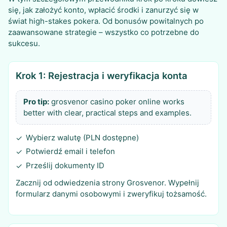
się, jak założyć konto, wpłacić środki i zanurzyć się w
świat high-stakes pokera. Od bonusów powitalnych po
zaawansowane strategie – wszystko co potrzebne do
sukcesu.
Krok 1: Rejestracja i weryfikacja konta
Pro tip:
grosvenor casino poker online works
better with clear, practical steps and examples.
Wybierz walutę (PLN dostępne)
✓
Potwierdź email i telefon
✓
Prześlij dokumenty ID
✓
Zacznij od odwiedzenia strony Grosvenor. Wypełnij
formularz danymi osobowymi i zweryfikuj tożsamość.