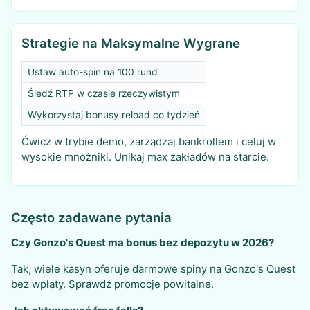
Strategie na Maksymalne Wygrane
Ustaw auto-spin na 100 rund
Śledź RTP w czasie rzeczywistym
Wykorzystaj bonusy reload co tydzień
Ćwicz w trybie demo, zarządzaj bankrollem i celuj w
wysokie mnożniki. Unikaj max zakładów na starcie.
Często zadawane pytania
Czy Gonzo's Quest ma bonus bez depozytu w 2026?
Tak, wiele kasyn oferuje darmowe spiny na Gonzo's Quest
bez wpłaty. Sprawdź promocje powitalne.