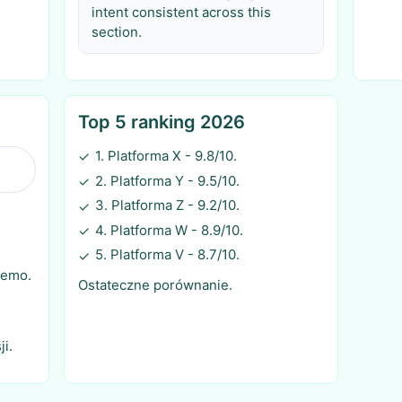
intent consistent across this
section.
Top 5 ranking 2026
1. Platforma X - 9.8/10.
✓
2. Platforma Y - 9.5/10.
✓
3. Platforma Z - 9.2/10.
✓
4. Platforma W - 8.9/10.
✓
5. Platforma V - 8.7/10.
✓
demo.
Ostateczne porównanie.
ji.