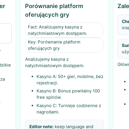
er
Porównanie platform
Zale
oferujących gry
Che
Fact: Analizujemy kasyna z
int
natychmiastowym dostępem.
Key: Porównanie platform
Su
oferujących gry
-
uży
Analizujemy kasyna z
Główn
dzikie
natychmiastowym dostępem.
Kasyno A: 50+ gier, mobilne, bez
 za
rejestracji.
Kasyno B: Bonus powitalny 100
free spinów.
.
Kasyno C: Turnieje codzienne z
nagrodami.
Editor note:
keep language and