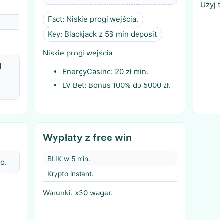
Użyj 
Fact: Niskie progi wejścia.
Key: Blackjack z 5$ min deposit
Niskie progi wejścia.
d
EnergyCasino: 20 zł min.
LV Bet: Bonus 100% do 5000 zł.
Wypłaty z free win
BLIK w 5 min.
o.
Krypto instant.
Warunki: x30 wager.