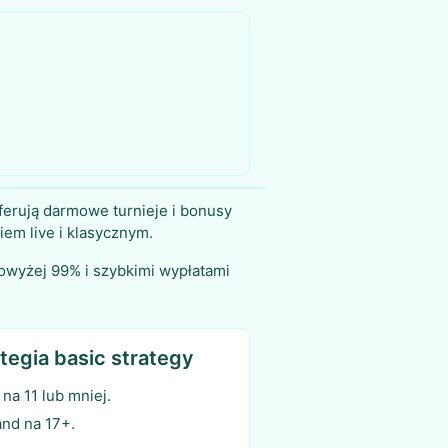
ferują darmowe turnieje i bonusy
iem live i klasycznym.
powyżej 99% i szybkimi wypłatami
tegia basic strategy
 na 11 lub mniej.
and na 17+.