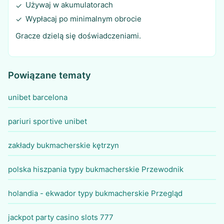
Używaj w akumulatorach
✓
Wypłacaj po minimalnym obrocie
✓
Gracze dzielą się doświadczeniami.
Powiązane tematy
unibet barcelona
pariuri sportive unibet
zakłady bukmacherskie kętrzyn
polska hiszpania typy bukmacherskie Przewodnik
holandia - ekwador typy bukmacherskie Przegląd
jackpot party casino slots 777