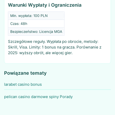
Warunki Wypłaty i Ograniczenia
Min. wypłata: 100 PLN
Czas: 48h
Bezpieczeństwo: Licencja MGA
Szczegółowe reguły. Wypłata po obrocie, metody:
Skrill, Visa. Limity: 1 bonus na gracza. Porównanie z
2025: wyższy obrót, ale więcej gier.
Powiązane tematy
larabet casino bonus
pelican casino darmowe spiny Porady