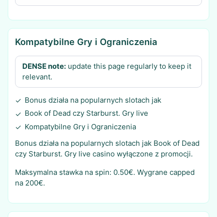
Kompatybilne Gry i Ograniczenia
DENSE note:
update this page regularly to keep it
relevant.
Bonus działa na popularnych slotach jak
✓
Book of Dead czy Starburst. Gry live
✓
Kompatybilne Gry i Ograniczenia
✓
Bonus działa na popularnych slotach jak Book of Dead
czy Starburst. Gry live casino wyłączone z promocji.
Maksymalna stawka na spin: 0.50€. Wygrane capped
na 200€.