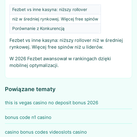
Fezbet vs inne kasyna: niższy rollover
niż w średniej rynkowej. Więcej free spinów
Porównanie z Konkurencją
Fezbet vs inne kasyna: niższy rollover niż w średniej
rynkowej. Więcej free spinów niż u liderów.
W 2026 Fezbet awansował w rankingach dzięki
mobilnej optymalizacji.
Powiązane tematy
this is vegas casino no deposit bonus 2026
bonus code n1 casino
casino bonus codes videoslots casino