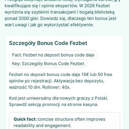
kwalifikujące się i opinie ekspertów. W 2026 Fezbet
wyróżnia się szybkimi transakcjami i bogatą biblioteką
ponad 3000 gier. Dowiedz się, dlaczego ten bonus jest
wart uwagi i jak go wykorzystać efektywnie.
Szczegóły Bonus Code Fezbet
Fact: Fezbet no deposit bonus code daje
Key: Szczegóły Bonus Code Fezbet
Fezbet no deposit bonus code daje 15€ lub 50 free
spinów po rejestracji. Aktywacja bez depozytu,
ważność 10 dni. Rollover: 40x.
Kod jest uniwersalny dla nowych graczy z Polski.
Sprawdź sekcję promocji na stronie kasyna.
Quick fact:
concise structure often improves
readability and engagement.