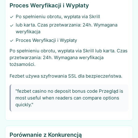
Proces Weryfikacji i Wypłaty
Po spełnieniu obrotu, wypłata via Skrill
✓
lub karta. Czas przetwarzania: 24h. Wymagana
✓
weryfikacja
Proces Weryfikacji i Wypłaty
✓
Po spełnieniu obrotu, wypłata via Skrill lub karta. Czas
przetwarzania: 24h. Wymagana weryfikacja
tożsamości.
Fezbet używa szyfrowania SSL dla bezpieczeństwa.
"fezbet casino no deposit bonus code Przegląd is
most useful when readers can compare options
quickly."
Porównanie z Konkurencją