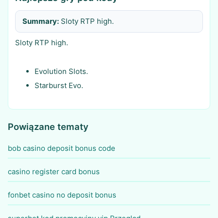
Summary:
Sloty RTP high.
Sloty RTP high.
Evolution Slots.
Starburst Evo.
Powiązane tematy
bob casino deposit bonus code
casino register card bonus
fonbet casino no deposit bonus