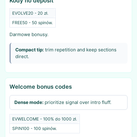
Kody no deposit
EVOLVE20 - 20 zł.
FREE50 - 50 spinów.
Darmowe bonusy.
Compact tip:
trim repetition and keep sections
direct.
Welcome bonus codes
Dense mode:
prioritize signal over intro fluff.
EVWELCOME - 100% do 1000 zł.
SPIN100 - 100 spinów.