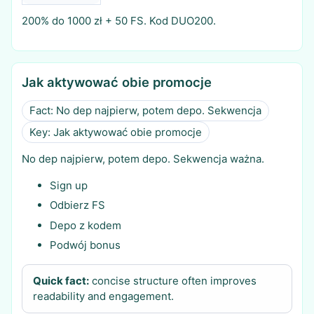
200% do 1000 zł + 50 FS. Kod DUO200.
Jak aktywować obie promocje
Fact: No dep najpierw, potem depo. Sekwencja
Key: Jak aktywować obie promocje
No dep najpierw, potem depo. Sekwencja ważna.
Sign up
Odbierz FS
Depo z kodem
Podwój bonus
Quick fact:
concise structure often improves
readability and engagement.