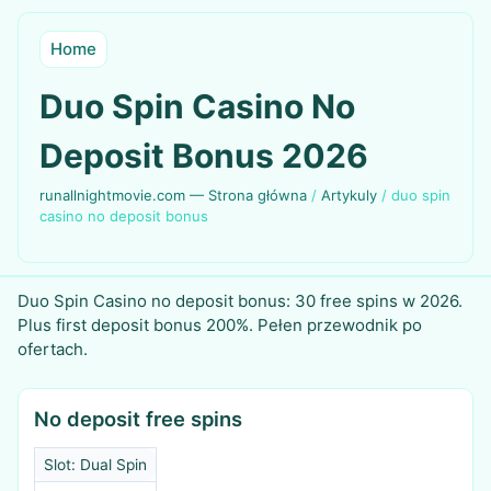
Home
Duo Spin Casino No
Deposit Bonus 2026
runallnightmovie.com — Strona główna
/
Artykuly
/
duo spin
casino no deposit bonus
Duo Spin Casino no deposit bonus: 30 free spins w 2026.
Plus first deposit bonus 200%. Pełen przewodnik po
ofertach.
No deposit free spins
Slot: Dual Spin