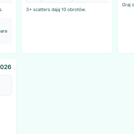
Graj 
s.
3+ scatters dają 10 obrotów.
pare
2026