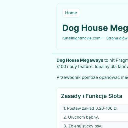
Home
Dog House Mega
runallnightmovie.com — Strona głó
Dog House Megaways
to hit Prag
x100 i buy feature. Idealny dla fa
Przewodnik pomoże opanować mech
Zasady i Funkcje Slota
1. Postaw zakład 0.20-100 zł.
2. Uruchom bębny.
3. Zbieraj sticky psy.