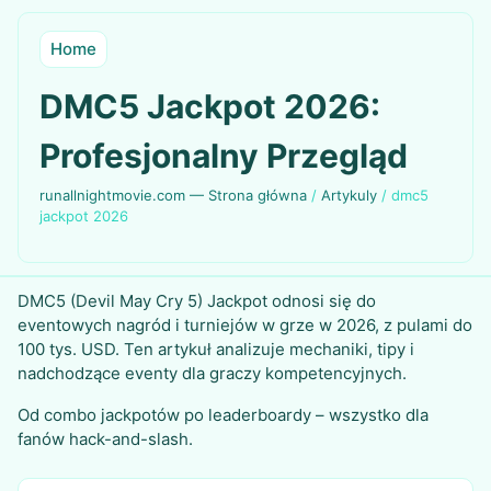
Home
DMC5 Jackpot 2026:
Profesjonalny Przegląd
runallnightmovie.com — Strona główna
/
Artykuly
/
dmc5
jackpot 2026
DMC5 (Devil May Cry 5) Jackpot odnosi się do
eventowych nagród i turniejów w grze w 2026, z pulami do
100 tys. USD. Ten artykuł analizuje mechaniki, tipy i
nadchodzące eventy dla graczy kompetencyjnych.
Od combo jackpotów po leaderboardy – wszystko dla
fanów hack-and-slash.