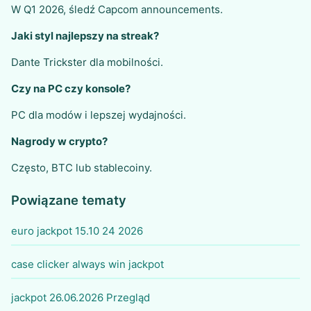
W Q1 2026, śledź Capcom announcements.
Jaki styl najlepszy na streak?
Dante Trickster dla mobilności.
Czy na PC czy konsole?
PC dla modów i lepszej wydajności.
Nagrody w crypto?
Często, BTC lub stablecoiny.
Powiązane tematy
euro jackpot 15.10 24 2026
case clicker always win jackpot
jackpot 26.06.2026 Przegląd