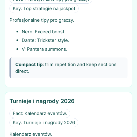
Key: Top strategie na jackpot
Profesjonalne tipy pro graczy.
Nero: Exceed boost.
Dante: Trickster style.
V: Pantera summons.
Compact tip:
trim repetition and keep sections
direct.
Turnieje i nagrody 2026
Fact: Kalendarz eventów.
Key: Turnieje i nagrody 2026
Kalendarz eventów.