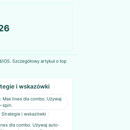
026
d/iOS. Szczegółowy artykuł o top
ategie i wskazówki
: Max lines dla combo. Używaj
-spin.
 Strategie i wskazówki
ines dla combo. Używaj auto-