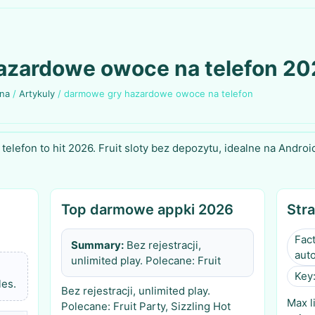
azardowe owoce na telefon 2
wna
/
Artykuly
/
darmowe gry hazardowe owoce na telefon
efon to hit 2026. Fruit sloty bez depozytu, idealne na Androi
Top darmowe appki 2026
Str
Fact
Summary:
Bez rejestracji,
auto
unlimited play. Polecane: Fruit
Key:
les.
Bez rejestracji, unlimited play.
Max l
Polecane: Fruit Party, Sizzling Hot