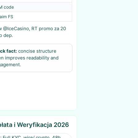
M code
laim FS
w @IceCasino, RT promo za 20
o dep.
ck fact:
concise structure
en improves readability and
gagement.
łata i Weryfikacja 2026
: Full KYC, wire/ crypto. 48h