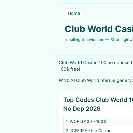
Home
Club World Cas
runallnightmovie.com — Strona głó
Club World Casino 100 no deposit 
100$ free!
W 2026 Club World oferuje generyc
Top Codes Club World 
No Dep 2026
1. WORLD100 - 100$
2. ICEFREE - Ice Casino