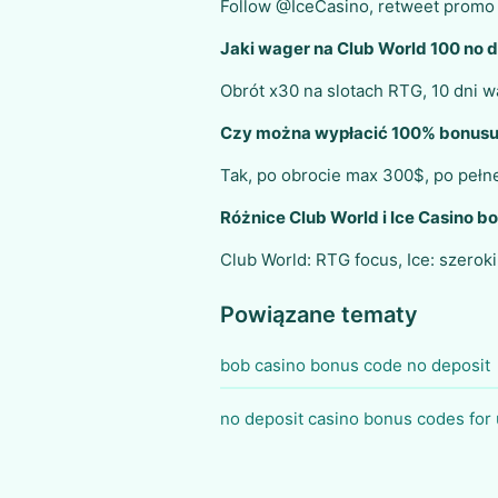
Follow @IceCasino, retweet promo 
Jaki wager na Club World 100 no 
Obrót x30 na slotach RTG, 10 dni w
Czy można wypłacić 100% bonusu
Tak, po obrocie max 300$, po pełnej
Różnice Club World i Ice Casino b
Club World: RTG focus, Ice: szeroki 
Powiązane tematy
bob casino bonus code no deposit
no deposit casino bonus codes for 