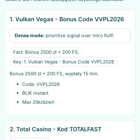
1. Vulkan Vegas - Bonus Code VVPL2026
Dense mode:
prioritize signal over intro fluff.
Fact: Bonus 2500 zł + 200 FS,
Key: 1. Vulkan Vegas - Bonus Code VVPL2026
Bonus 2500 zł + 200 FS, wypłaty 15 min.
Code: VVPL2026
BLIK instant
Max 20k/dzień
2. Total Casino - Kod TOTALFAST