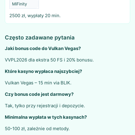
MiFinity
2500 zł, wypłaty 20 min.
Często zadawane pytania
Jaki bonus code do Vulkan Vegas?
VVPL2026 dla ekstra 50 FS i 20% bonusu.
Które kasyno wypłaca najszybciej?
Vulkan Vegas – 15 min via BLIK.
Czy bonus code jest darmowy?
Tak, tylko przy rejestracji i depozycie.
Minimalna wypłata w tych kasynach?
50-100 zł, zależnie od metody.