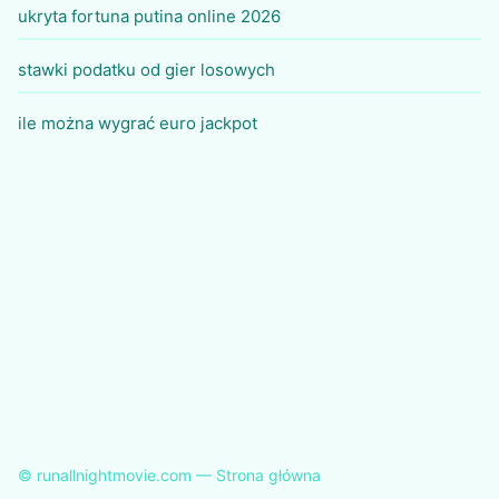
ukryta fortuna putina online 2026
stawki podatku od gier losowych
ile można wygrać euro jackpot
© runallnightmovie.com — Strona główna