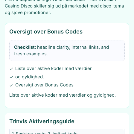
Casino Disco skiller sig ud på markedet med disco-tema
og sjove promotioner.
Oversigt over Bonus Codes
Checklist:
headline clarity, internal links, and
fresh examples.
Liste over aktive koder med værdier
✓
og gyldighed.
✓
Oversigt over Bonus Codes
✓
Liste over aktive koder med værdier og gyldighed.
Trinvis Aktiveringsguide
1. Registrer konto. 2. Indtast kode.