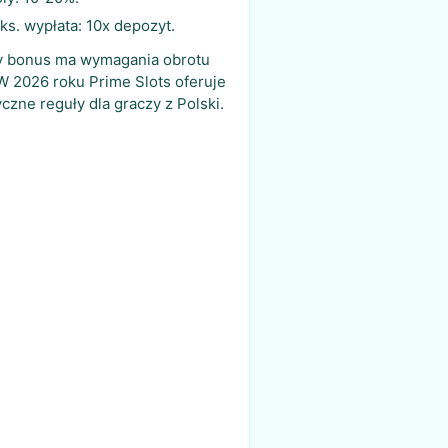
ks. wypłata: 10x depozyt.
y bonus ma wymagania obrotu
W 2026 roku Prime Slots oferuje
yczne reguły dla graczy z Polski.