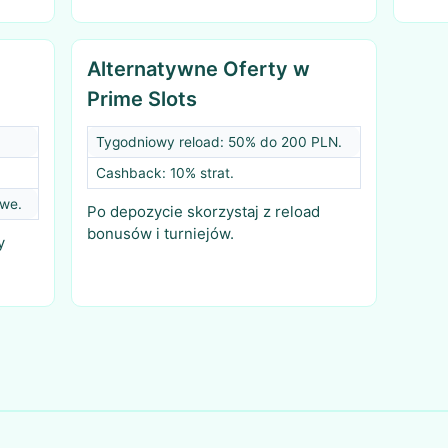
Alternatywne Oferty w
Prime Slots
Tygodniowy reload: 50% do 200 PLN.
Cashback: 10% strat.
owe.
Po depozycie skorzystaj z reload
bonusów i turniejów.
y