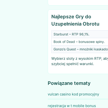
Najlepsze Gry do
Uzupełnienia Obrotu
Starburst – RTP 96,1%.
Book of Dead – bonusowe spiny.
Gonzo’s Quest – mnożniki kaskad
Wybierz sloty z wysokim RTP, ab
szybciej spełnić warunki.
Powiązane tematy
vulcan casino kod promocyjny
rejestracja w t mobile bonus