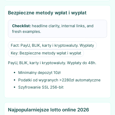
Bezpieczne metody wpłat i wypłat
Checklist:
headline clarity, internal links, and
fresh examples.
Fact: PayU, BLIK, karty i kryptowaluty. Wypłaty
Key: Bezpieczne metody wpłat i wypłat
PayU, BLIK, karty i kryptowaluty. Wypłaty do 48h.
Minimalny depozyt 10zł
Podatki od wygranych >2280zł automatyczne
Szyfrowanie SSL 256-bit
Najpopularniejsze lotto online 2026