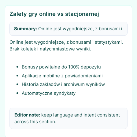
Zalety gry online vs stacjonarnej
Summary:
Online jest wygodniejsze, z bonusami i
Online jest wygodniejsze, z bonusami i statystykami.
Brak kolejek i natychmiastowe wyniki.
Bonusy powitalne do 100% depozytu
Aplikacje mobilne z powiadomieniami
Historia zakładów i archiwum wyników
Automatyczne syndykaty
Editor note:
keep language and intent consistent
across this section.