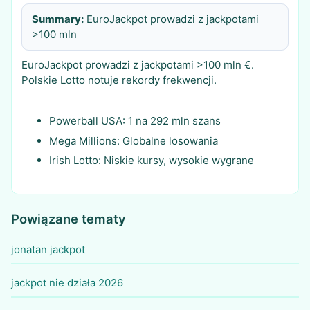
Summary:
EuroJackpot prowadzi z jackpotami
>100 mln
EuroJackpot prowadzi z jackpotami >100 mln €.
Polskie Lotto notuje rekordy frekwencji.
Powerball USA: 1 na 292 mln szans
Mega Millions: Globalne losowania
Irish Lotto: Niskie kursy, wysokie wygrane
Powiązane tematy
jonatan jackpot
jackpot nie działa 2026