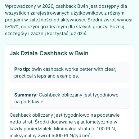
Wprowadzony w 2026, cashback Bwin jest dostępny dla
wszystkich zarejestrowanych użytkowników, z różnymi
progami w zależności od aktywności. Średni zwrot wynosi
5-15%, co czyni go idealnym dla stałych graczy. Poznaj
szczegóły i zacznij korzystać już dziś.
Jak Działa Cashback w Bwin
Pro tip:
bwin cashback works better with clear,
practical steps and examples.
Summary:
Cashback obliczany jest tygodniowo
na podstawie
Cashback obliczany jest tygodniowo na podstawie
netto strat. Środki dodawane są automatycznie w
każdy poniedziałek. Minimalna strata to 100 PLN,
maksymalny zwrot 5000 PLN/tydzień.