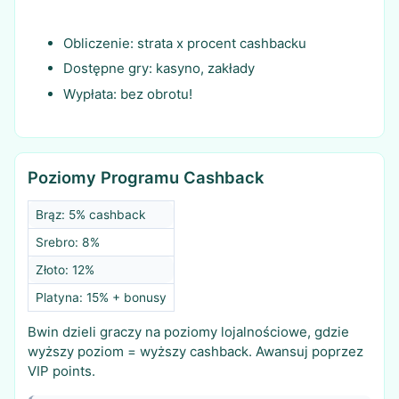
Obliczenie: strata x procent cashbacku
Dostępne gry: kasyno, zakłady
Wypłata: bez obrotu!
Poziomy Programu Cashback
Brąz: 5% cashback
Srebro: 8%
Złoto: 12%
Platyna: 15% + bonusy
Bwin dzieli graczy na poziomy lojalnościowe, gdzie
wyższy poziom = wyższy cashback. Awansuj poprzez
VIP points.