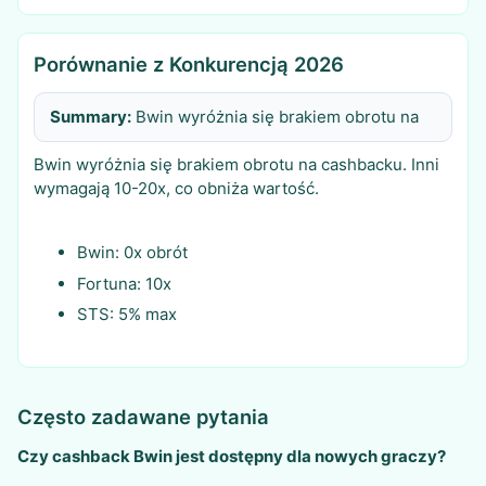
Porównanie z Konkurencją 2026
Summary:
Bwin wyróżnia się brakiem obrotu na
Bwin wyróżnia się brakiem obrotu na cashbacku. Inni
wymagają 10-20x, co obniża wartość.
Bwin: 0x obrót
Fortuna: 10x
STS: 5% max
Często zadawane pytania
Czy cashback Bwin jest dostępny dla nowych graczy?