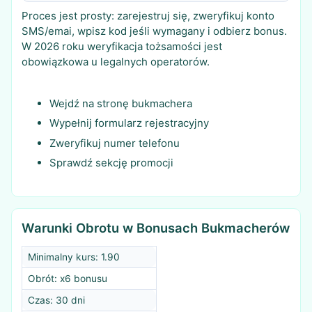
Proces jest prosty: zarejestruj się, zweryfikuj konto
SMS/emai, wpisz kod jeśli wymagany i odbierz bonus.
W 2026 roku weryfikacja tożsamości jest
obowiązkowa u legalnych operatorów.
Wejdź na stronę bukmachera
Wypełnij formularz rejestracyjny
Zweryfikuj numer telefonu
Sprawdź sekcję promocji
Warunki Obrotu w Bonusach Bukmacherów
Minimalny kurs: 1.90
Obrót: x6 bonusu
Czas: 30 dni