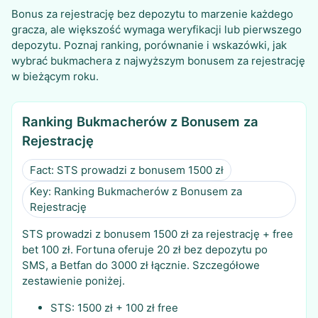
Bonus za rejestrację bez depozytu to marzenie każdego
gracza, ale większość wymaga weryfikacji lub pierwszego
depozytu. Poznaj ranking, porównanie i wskazówki, jak
wybrać bukmachera z najwyższym bonusem za rejestrację
w bieżącym roku.
Ranking Bukmacherów z Bonusem za
Rejestrację
Fact: STS prowadzi z bonusem 1500 zł
Key: Ranking Bukmacherów z Bonusem za
Rejestrację
STS prowadzi z bonusem 1500 zł za rejestrację + free
bet 100 zł. Fortuna oferuje 20 zł bez depozytu po
SMS, a Betfan do 3000 zł łącznie. Szczegółowe
zestawienie poniżej.
STS: 1500 zł + 100 zł free