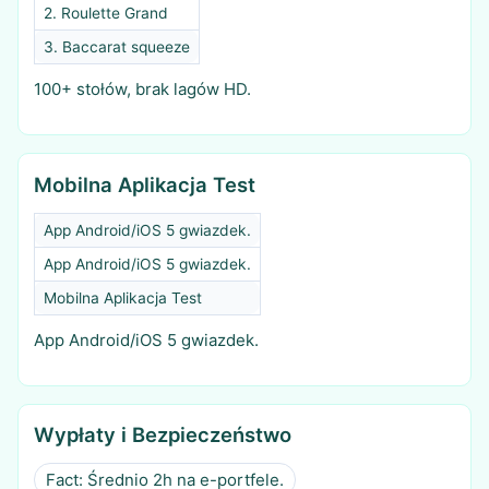
2. Roulette Grand
3. Baccarat squeeze
100+ stołów, brak lagów HD.
Mobilna Aplikacja Test
App Android/iOS 5 gwiazdek.
App Android/iOS 5 gwiazdek.
Mobilna Aplikacja Test
App Android/iOS 5 gwiazdek.
Wypłaty i Bezpieczeństwo
Fact: Średnio 2h na e-portfele.