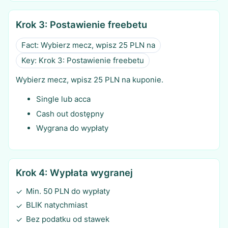
Krok 3: Postawienie freebetu
Fact: Wybierz mecz, wpisz 25 PLN na
Key: Krok 3: Postawienie freebetu
Wybierz mecz, wpisz 25 PLN na kuponie.
Single lub acca
Cash out dostępny
Wygrana do wypłaty
Krok 4: Wypłata wygranej
Min. 50 PLN do wypłaty
✓
BLIK natychmiast
✓
Bez podatku od stawek
✓