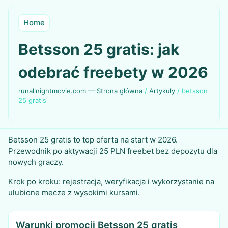
Home
Betsson 25 gratis: jak
odebrać freebety w 2026
runallnightmovie.com — Strona główna
/
Artykuly
/
betsson
25 gratis
Betsson 25 gratis to top oferta na start w 2026.
Przewodnik po aktywacji 25 PLN freebet bez depozytu dla
nowych graczy.
Krok po kroku: rejestracja, weryfikacja i wykorzystanie na
ulubione mecze z wysokimi kursami.
Warunki promocji Betsson 25 gratis