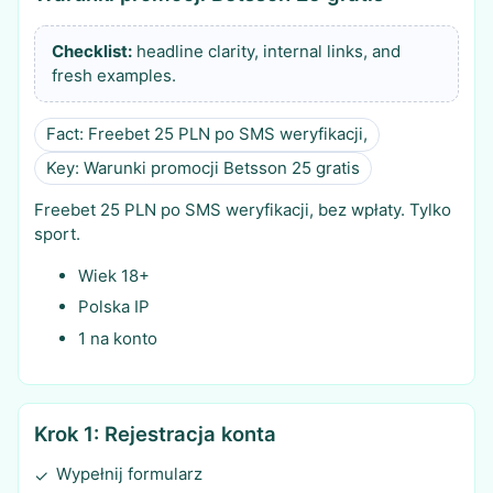
Checklist:
headline clarity, internal links, and
fresh examples.
Fact: Freebet 25 PLN po SMS weryfikacji,
Key: Warunki promocji Betsson 25 gratis
Freebet 25 PLN po SMS weryfikacji, bez wpłaty. Tylko
sport.
Wiek 18+
Polska IP
1 na konto
Krok 1: Rejestracja konta
Wypełnij formularz
✓