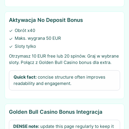
Aktywacja No Deposit Bonus
Obrót x40
✓
Maks. wygrana 50 EUR
✓
Sloty tylko
✓
Otrzymasz 10 EUR free lub 20 spinów. Graj w wybrane
sloty. Połącz z Golden Bull Casino bonus dla extra.
Quick fact:
concise structure often improves
readability and engagement.
Golden Bull Casino Bonus Integracja
DENSE note:
update this page regularly to keep it