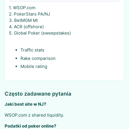
1. WSOP.com
2. PokerStars PA/NJ
3. BetMGM MI
4. ACR (offshore)
5. Global Poker (sweepstakes)
Traffic stats
Rake comparison
Mobile rating
Często zadawane pytania
Jaki best site w NJ?
WSOP.com z shared liquidity.
Podatki od poker online?