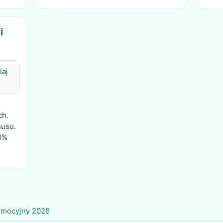
i
iaj
ch.
nusu.
00%
romocyjny 2026