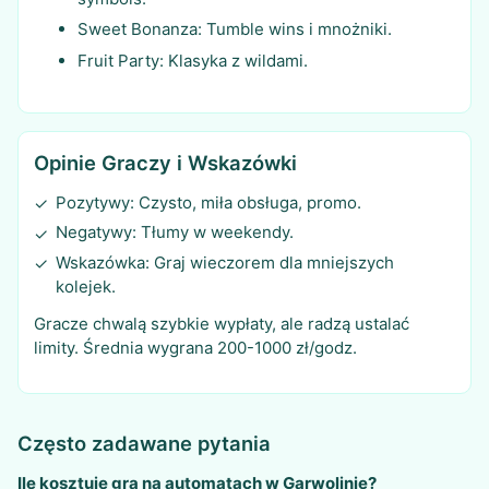
Sweet Bonanza: Tumble wins i mnożniki.
Fruit Party: Klasyka z wildami.
Opinie Graczy i Wskazówki
Pozytywy: Czysto, miła obsługa, promo.
✓
Negatywy: Tłumy w weekendy.
✓
Wskazówka: Graj wieczorem dla mniejszych
✓
kolejek.
Gracze chwalą szybkie wypłaty, ale radzą ustalać
limity. Średnia wygrana 200-1000 zł/godz.
Często zadawane pytania
Ile kosztuje gra na automatach w Garwolinie?