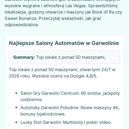
wysokie wygrane i atmosferę Las Vegas. Sprawdziliśmy
lokalizacje, godziny otwarcia i maszyny jak Book of Ra czy
Sweet Bonanza. Przeczytaj wskazówki, jak grać
odpowiedzialnie.
Najlepsze Salony Automatów w Garwolinie
Summary:
Top lokale z ponad 50 maszynami,
Top lokale z ponad 50 maszynami, otwartymi 24/7 w
2026 roku. Wysokie oceny na Google 4,8/5.
Salon Gry Garwolin Centrum: 60 slotów, jackpoty
codzienne.
Automaty Garwolin Południe: Nowe maszyny 4K,
bonusy lojalnościowe.
Lucky Slot Garwolin: Multisloty i poker video.