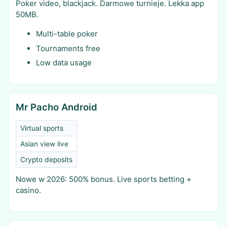
Poker video, blackjack. Darmowe turnieje. Lekka app
50MB.
Multi-table poker
Tournaments free
Low data usage
Mr Pacho Android
Virtual sports
Asian view live
Crypto deposits
Nowe w 2026: 500% bonus. Live sports betting +
casino.