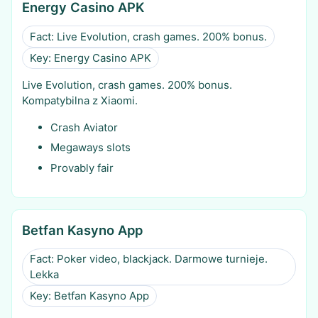
Energy Casino APK
Fact: Live Evolution, crash games. 200% bonus.
Key: Energy Casino APK
Live Evolution, crash games. 200% bonus.
Kompatybilna z Xiaomi.
Crash Aviator
Megaways slots
Provably fair
Betfan Kasyno App
Fact: Poker video, blackjack. Darmowe turnieje.
Lekka
Key: Betfan Kasyno App