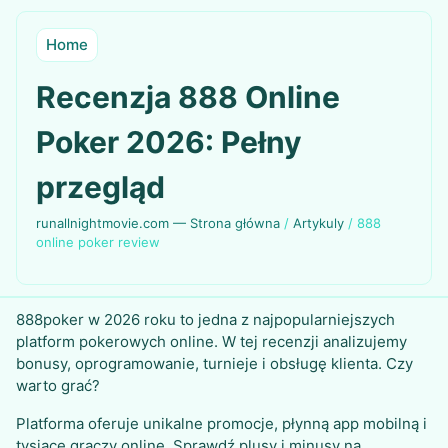
Home
Recenzja 888 Online
Poker 2026: Pełny
przegląd
runallnightmovie.com — Strona główna
/
Artykuly
/
888
online poker review
888poker w 2026 roku to jedna z najpopularniejszych
platform pokerowych online. W tej recenzji analizujemy
bonusy, oprogramowanie, turnieje i obsługę klienta. Czy
warto grać?
Platforma oferuje unikalne promocje, płynną app mobilną i
tysiące graczy online. Sprawdź plusy i minusy na