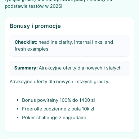
podstawie testów w 2026!
Bonusy i promocje
Checklist:
headline clarity, internal links, and
fresh examples.
Summary:
Atrakcyjne oferty dla nowych i stałych
Atrakcyjne oferty dla nowych i stałych graczy.
Bonus powitalny 100% do 1400 zł
Freerolle codzienne z pulą 10k zł
Poker challenge z nagrodami