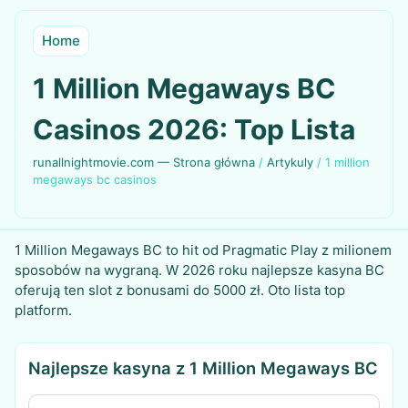
Home
1 Million Megaways BC
Casinos 2026: Top Lista
runallnightmovie.com — Strona główna
/
Artykuly
/
1 million
megaways bc casinos
1 Million Megaways BC to hit od Pragmatic Play z milionem
sposobów na wygraną. W 2026 roku najlepsze kasyna BC
oferują ten slot z bonusami do 5000 zł. Oto lista top
platform.
Najlepsze kasyna z 1 Million Megaways BC